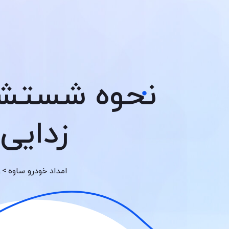
نحوه شستشو
زدایی
>
امداد خودرو ساوه
و