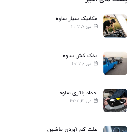
مکانیک سیار ساوه
می 7, 2026
یدک کش ساوه
می 9, 2026
امداد باتری ساوه
می 15, 2026
علت کم آوردن ماشین