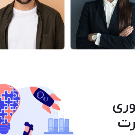
رقم میلان
دانیل اسمیت
وری
رت