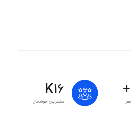
K
24
+
هر
مشتریان خوشحال