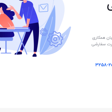
یان همکاری
صورت سفارشی
تماس بگیرید: 258-3258