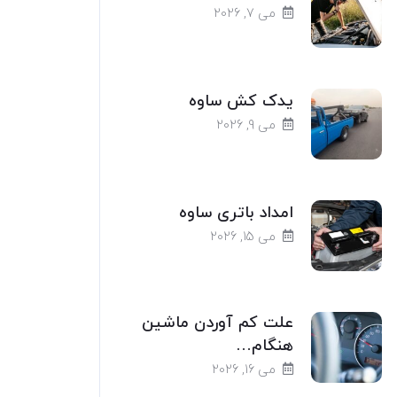
می 7, 2026
یدک کش ساوه
می 9, 2026
امداد باتری ساوه
می 15, 2026
علت کم آوردن ماشین
هنگام…
می 16, 2026