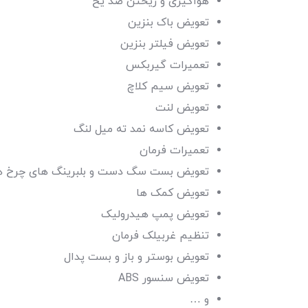
هواگیری و ریختن ضد یخ
تعویض باک بنزین
تعویض فیلتر بنزین
تعمیرات گیربکس
تعویض سیم کلاچ
تعویض لنت
تعویض کاسه نمد ته میل لنگ
تعمیرات فرمان
تعویض بست سگ دست و بلبرینگ های چرخ ه
تعویض کمک ها
تعویض پمپ هیدرولیک
تنظیم غربیلک فرمان
تعویض بوستر و باز و بست پدال
تعویض سنسور ABS
و …