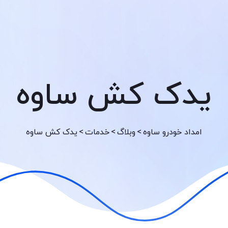
یدک کش ساوه
>
>
>
امداد خودرو ساوه
وبلاگ
خدمات
یدک کش ساوه