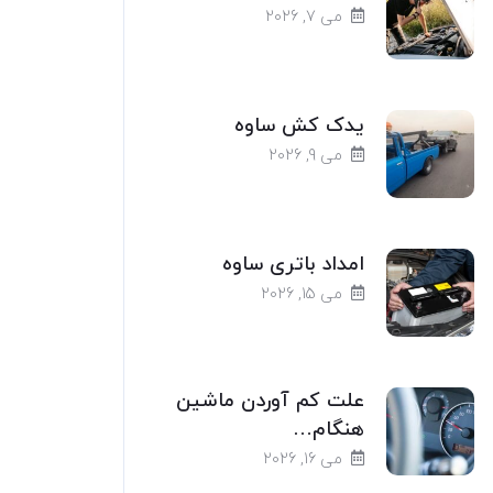
می 7, 2026
یدک کش ساوه
می 9, 2026
امداد باتری ساوه
می 15, 2026
علت کم آوردن ماشین
هنگام…
می 16, 2026